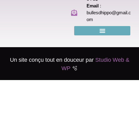
Email
:
bullesdhippo@gmail.c
om
Conditions Générales de Vente
Mentions légales
Un site conçu tout en douceur par
Studio Web &
WP
🫧