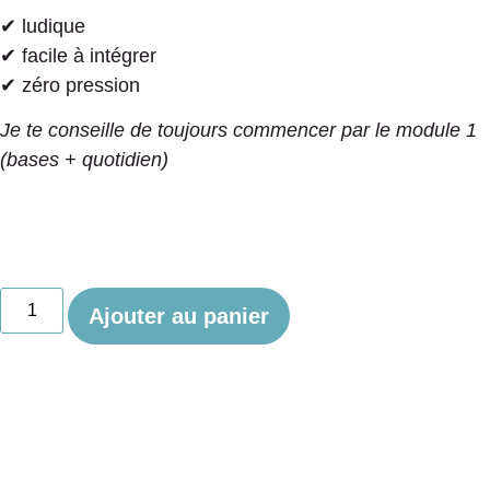
✔ ludique
✔ facile à intégrer
✔ zéro pression
Je te conseille de toujours commencer par le module 1
(bases + quotidien)
quantité
Ajouter au panier
de
Bébé
signes
module
3
:
Les
animaux