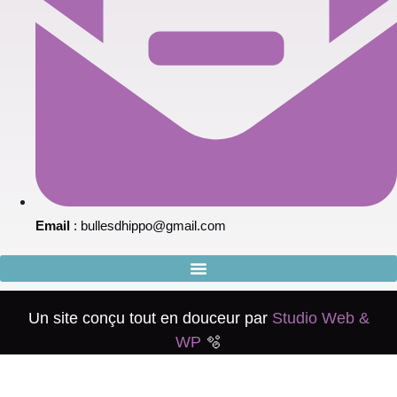
Email
: bullesdhippo@gmail.com
Un site conçu tout en douceur par
Studio Web &
WP
🫧